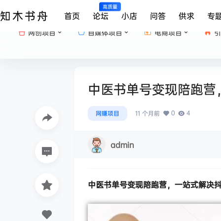
高质量
知木书舟
首页
论坛
小店
问答
供求
专
网创项目
自媒体项目
电商项目
引
中医书单号变现陪跑营
0
4
网赚项目
11 个月前
admin
中医书单号变现陪跑营
，一站式解决