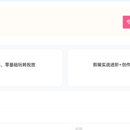
现，零基础玩转投放
剪辑实战进阶+创作
！