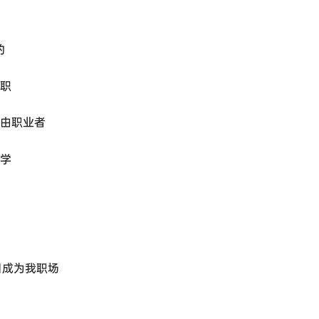
的
兼职
自由职业者
同学
目成为我职场