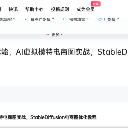
推荐
题
快讯
帮助中心
投稿规则
成为会员
流爆粉
自媒体教程
电商运营
IT教程
更多
，AI虚拟模特电商图实战，StableDi
电商图实战，StableDiffusion电商图优化教程