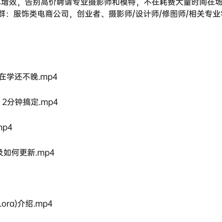
本增效，告别高价聘请专业摄影师和模特，不在耗费大量时间在
群：服饰类电商公司，创业者、摄影师/设计师/修图师/相关专业
现在学还不晚.mp4
UI，2分钟搞定.mp4
mp4
比以及如何更新.mp4
Lora)介绍.mp4