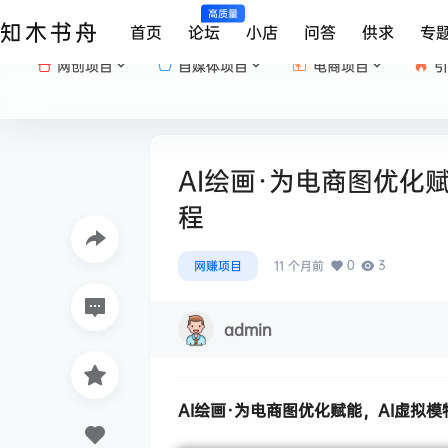
高质量
知木书舟
首页
论坛
小店
问答
供求
专
网创项目
自媒体项目
电商项目
引
AI绘画·为电商图优化赋能
程
0
3
网赚项目
11 个月前
admin
AI绘画·为电商图优化赋能
，AI虚拟模特