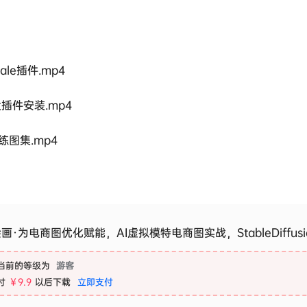
cale插件.mp4
放大插件安装.mp4
练图集.mp4
绘画·为电商图优化赋能，AI虚拟模特电商图实战，StableDiffu
当前的等级为
游客
付
￥9.9
以后下载
立即支付