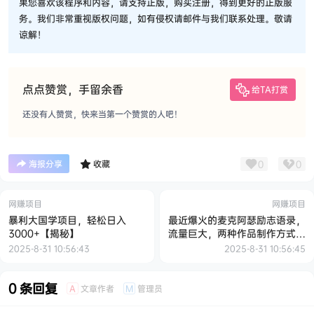
果您喜欢该程序和内容，请支持正版，购买注册，得到更好的正版服
务。我们非常重视版权问题，如有侵权请邮件与我们联系处理。敬请
谅解！
点点赞赏，手留余香
给TA打赏
还没有人赞赏，快来当第一个赞赏的人吧！
0
0
海报分享
收藏
网赚项目
网赚项目
暴利大国学项目，轻松日入
最近爆火的麦克阿瑟励志语录，
3000+【揭秘】
流量巨大，两种作品制作方式，
简单易上手【揭秘】
2025-8-31 10:56:43
2025-8-31 10:56:45
0 条回复
文章作者
管理员
A
M