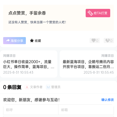
点点赞赏，手留余香
给TA打赏
还没有人赞赏，快来当第一个赞赏的人吧！
0
0
海报分享
收藏
网赚项目
网赚项目
小红书单日收益2000+，流量
最新蓝海项目，企鹅号腾讯内容
巨大，操作简单，蓝海项目，可
开放平台项目，靠搬运二创月入
批量操作
过万【揭秘】
2025-8-31 10:55:43
2025-8-31 10:55:45
0 条回复
文章作者
管理员
A
M
欢迎您，新朋友，感谢参与互动！
确认修改