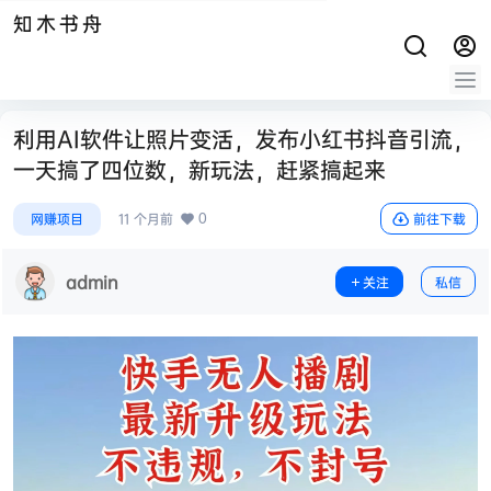
知木书舟
利用AI软件让照片变活，发布小红书抖音引流，
一天搞了四位数，新玩法，赶紧搞起来
0
网赚项目
11 个月前
前往下载
admin
关注
私信