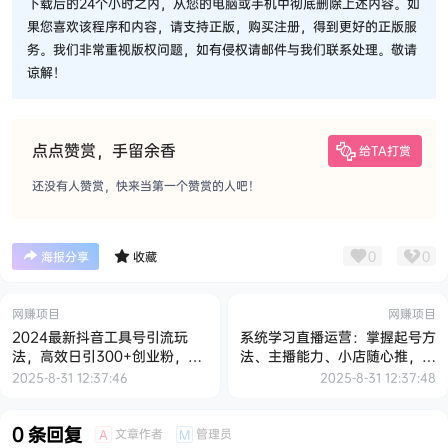
下载后的24个小时之内，从您的电脑或手机中彻底删除上述内容。如
果您喜欢该程序和内容，请支持正版，购买注册，得到更好的正版服
务。我们非常重视版权问题，如有侵权请邮件与我们联系处理。敬请
谅解！
点点赞赏，手留余香
给TA打赏
还没有人赞赏，快来当第一个赞赏的人吧！
0
0
海报分享
收藏
网赚项目
网赚项目
2024最新抖音工具号引流玩
系统学习直播运营：掌握起号方
法，高效日引300+创业粉，当
法、主播能力、小店随心推，打
天变现5k，小白也可成为实战
造爆款直播
2025-8-31 12:37:46
2025-8-31 12:37:48
高手
0 条回复
文章作者
管理员
A
M