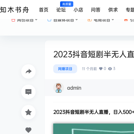
高质量
知木书舟
首页
论坛
小店
问答
供求
专
网创项目
自媒体项目
电商项目
引
2023抖音短剧半无人
0
3
网赚项目
11 个月前
admin
2023
抖音短剧半无人直播
，日入50