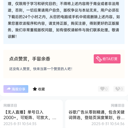
理，仅限用于学习和研究目的；不得将上述内容用于商业或者非法用
途，否则，一切后果请用户自负，版权争议与本站无关。用户必须在
下载后的24个小时之内，从您的电脑或手机中彻底删除上述内容。如
果您喜欢该程序和内容，请支持正版，购买注册，得到更好的正版服
务。我们非常重视版权问题，如有侵权请邮件与我们联系处理。敬请
谅解！
点点赞赏，手留余香
给TA打赏
还没有人赞赏，快来当第一个赞赏的人吧！
0
0
海报分享
收藏
网赚项目
网赚项目
【无人直播】单号日入
谷歌广告从零到精通，包含关键
2000+，可矩阵、可放大，快
词筛选，登陆页深度策划，谷歌
手无人直播小铃铛，让狂赚的感
后台详细解读等
2025-8-31 10:54:35
2025-8-31 10:54:36