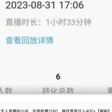
无人直播听小说，外面收费1580，操作简单日入400+【揭秘】