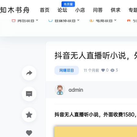
高质量
知木书舟
首页
论坛
小店
问答
供求
专
网创项目
自媒体项目
电商项目
引
抖音无人直播听小说，外
0
3
网赚项目
11 个月前
admin
抖音无人直播听小说
，外面收费1580