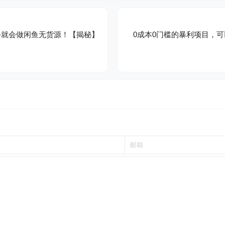
手就会做闲鱼无货源！【揭秘】
0成本0门槛的暴利项目，
！