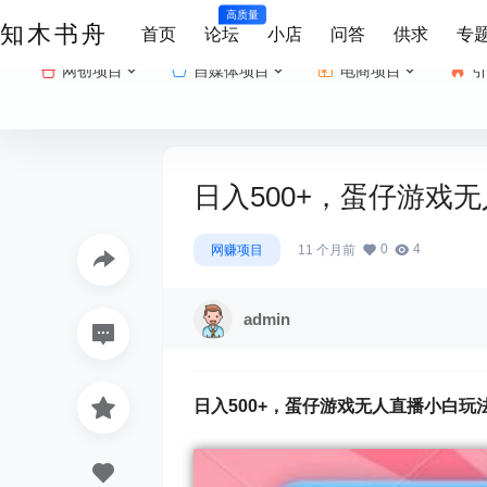
高质量
知木书舟
首页
论坛
小店
问答
供求
专
网创项目
自媒体项目
电商项目
引
日入500+，蛋仔游戏
0
4
网赚项目
11 个月前
admin
日入500+，
蛋仔游戏无人直播小白玩