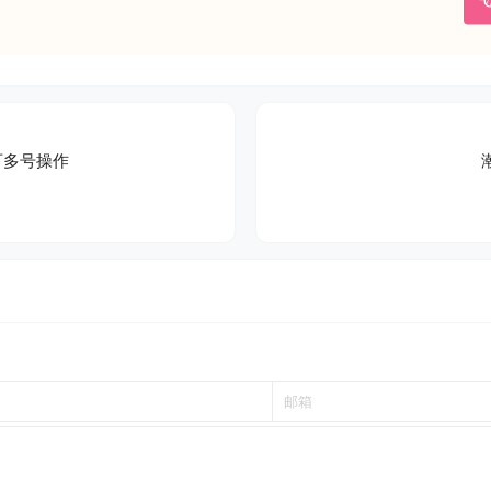
可多号操作
！