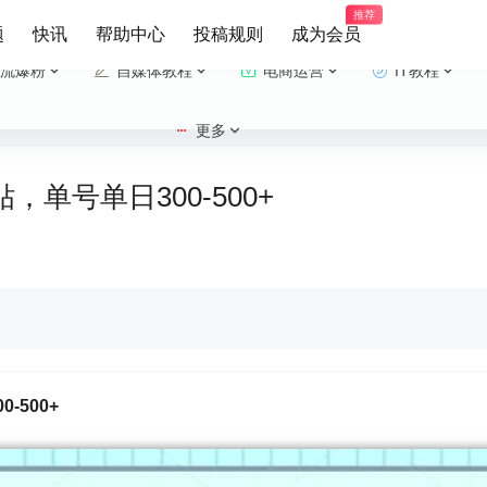
推荐
题
快讯
帮助中心
投稿规则
成为会员
流爆粉
自媒体教程
电商运营
IT教程
更多
，单号单日300-500+
-500+