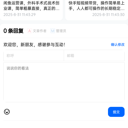
闲鱼运营课，外科手术式战术创
快手短视频带货，操作简单易上
业课，简单粗暴直接，真正的战
手，人人都可操作的长期稳定项
术实战课
目!
2025-8-31 11:43:29
2025-8-31 11:43:30
0 条回复
文章作者
管理员
A
M
欢迎您，新朋友，感谢参与互动！
确认修改
提交