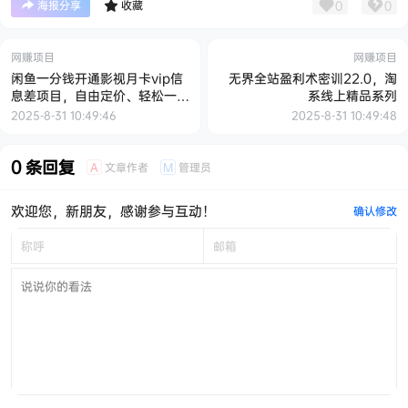
0
0
海报分享
收藏
网赚项目
网赚项目
闲鱼一分钱开通影视月卡vip信
无界全站盈利术密训22.0，淘
息差项目，自由定价、轻松一天
系线上精品系列
100单
2025-8-31 10:49:46
2025-8-31 10:49:48
0 条回复
文章作者
管理员
A
M
欢迎您，新朋友，感谢参与互动！
确认修改