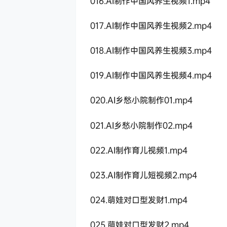
016.AI制作中国风养生视频1.mp4
017.AI制作中国风养生视频2.mp4
018.AI制作中国风养生视频3.mp4
019.AI制作中国风养生视频4.mp4
020.AI乡愁小院制作01.mp4
021.AI乡愁小院制作02.mp4
022.AI制作育儿视频1.mp4
023.AI制作育儿短视频2.mp4
024.萌娃对口型发财1.mp4
025.萌娃对口型发财2.mp4