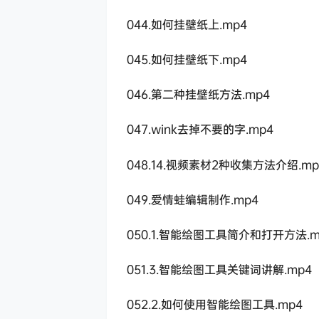
044.如何挂壁纸上.mp4
045.如何挂壁纸下.mp4
046.第二种挂壁纸方法.mp4
047.wink去掉不要的字.mp4
048.14.视频素材2种收集方法介绍.mp
049.爱情蛙编辑制作.mp4
050.1.智能绘图工具简介和打开方法.m
051.3.智能绘图工具关键词讲解.mp4
052.2.如何使用智能绘图工具.mp4