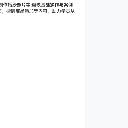
AI制作婚纱照片等;剪映基础操作与案例
巧，橱窗商品添加等内容。助力学员从