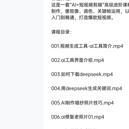
这是一套“AI+短视频剪辑”高级进阶课
制作，像抠像、调色、关键帧运用，以
入门到精通，打造爆款短视频。
课程目录：
001.视频生成工具-ai工具简介.mp4
002.ai工具界面介绍.mp4
003.如何下载deepseek.mp4
004.用deepseek生成关键词.mp4
005.AI制作婚纱照片技巧.mp4
006.ai修复老照片01.mp4