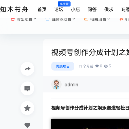
高质量
知木书舟
首页
论坛
小店
问答
供求
专
网创项目
自媒体项目
电商项目
引
视频号创作分成计划之娱
0
3
网赚项目
11 个月前
admin
视频号创作分成计划
之娱乐赛道轻松日