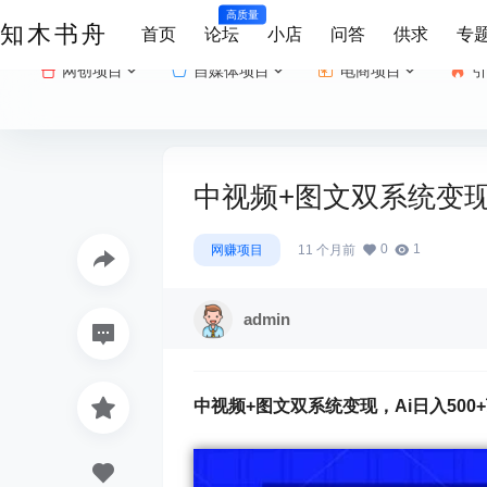
高质量
知木书舟
首页
论坛
小店
问答
供求
专
网创项目
自媒体项目
电商项目
引
中视频+图文双系统变现
0
1
网赚项目
11 个月前
admin
中视频+图文双系统变现
，Ai日入50