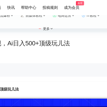
推荐
题
快讯
帮助中心
投稿规则
成为会员
流爆粉
自媒体教程
电商运营
IT教程
更多
，Ai日入500+顶级玩儿法
0+顶级玩儿法