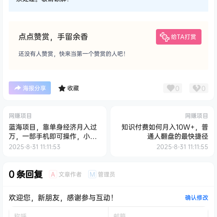
点点赞赏，手留余香
给TA打赏
还没有人赞赏，快来当第一个赞赏的人吧！
0
0
海报分享
收藏
网赚项目
网赚项目
蓝海项目，靠单身经济月入过
知识付费如何月入10W+，普
万，一部手机即可操作，小白
通人翻盘的最快捷径
首选副业【揭秘】
2025-8-31 11:11:53
2025-8-31 11:11:55
0 条回复
文章作者
管理员
A
M
欢迎您，新朋友，感谢参与互动！
确认修改