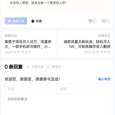
还没有人赞赏，快来当第一个赞赏的人吧！
0
0
海报分享
收藏
网赚项目
网赚项目
靠搭子项目月入过万，流量很
减肥流量主新玩法，轻松月入
大，一部手机即可操作，小白
1W，可矩阵操作收入翻倍
闭眼也要做
2025-8-31 11:11:17
2025-8-31 11:11:19
0 条回复
文章作者
管理员
A
M
欢迎您，新朋友，感谢参与互动！
确认修改