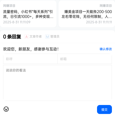
网赚项目
网赚项目
流量密码，小红书“每天系列”引
赚美金项目一天能撸200-500
流，日引流1000+，多种变现方
左右零花钱，无任何限制，人人
式【揭秘】
都可做，简单快捷，可批量复制
2025-8-31 11:11:09
2025-8-31 11:11:11
0 条回复
文章作者
管理员
A
M
欢迎您，新朋友，感谢参与互动！
确认修改
提交