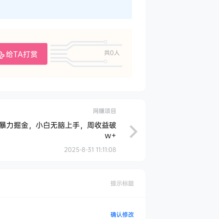
给TA打赏
共0人
网赚项目
暴力掘金，小白无脑上手，周收益破
w+
2025-8-31 11:11:08
提示标题
确认修改