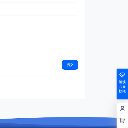
提交
解锁
会员
权限