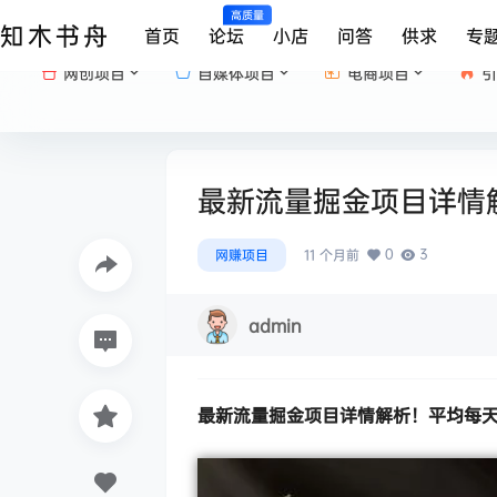
高质量
知木书舟
首页
论坛
小店
问答
供求
专
网创项目
自媒体项目
电商项目
引
最新流量掘金项目详情
0
3
网赚项目
11 个月前
admin
最新
流量掘金项目
详情解析！平均每天