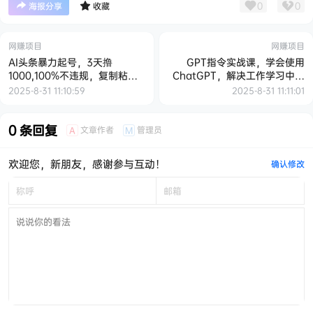
0
0
海报分享
收藏
网赚项目
网赚项目
AI头条暴力起号，3天撸
GPT指令实战课，学会使用
1000,100%不违规，复制粘贴
ChatGPT，解决工作学习中一
月入6000＋【揭秘】
个个具体问题，真正提高效率
2025-8-31 11:10:59
2025-8-31 11:11:01
0 条回复
文章作者
管理员
A
M
欢迎您，新朋友，感谢参与互动！
确认修改