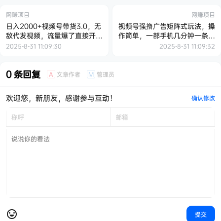
网赚项目
网赚项目
日入2000+视频号带货3.0，无
视频号强撸广告矩阵式玩法，操
敌代发视频，流量爆了直接开
作简单，一部手机几分钟一条视
播，线下结算，可陪跑
频，单号一天轻松200+【揭
2025-8-31 11:09:30
2025-8-31 11:09:32
秘】
0 条回复
文章作者
管理员
A
M
欢迎您，新朋友，感谢参与互动！
确认修改
提交