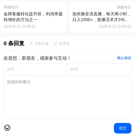
网赚项目
网赚项目
金牌客服转化提升班，利润率最
加班撸音浪直播，每天两小时，
快增长的方法之一
日入1000+，直播话术才3句，3
天起号，普通人快速拿结果【揭
2025-8-31 11:06:41
2025-8-31 11:06:42
秘】
0 条回复
A
M
文章作者
管理员
欢迎您，新朋友，感谢参与互动！
确认修改
提交