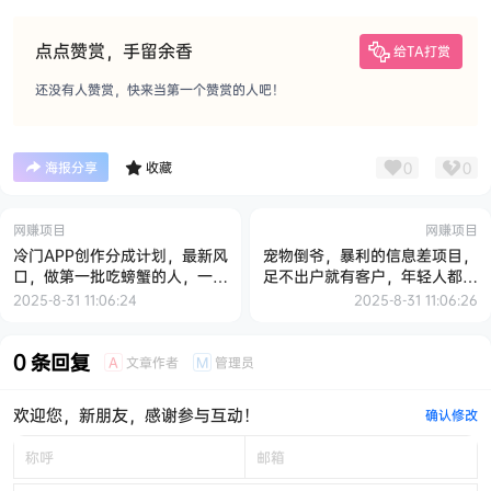
点点赞赏，手留余香
给TA打赏
还没有人赞赏，快来当第一个赞赏的人吧！
0
0
海报分享
收藏
网赚项目
网赚项目
冷门APP创作分成计划，最新风
宠物倒爷，暴利的信息差项目，
口，做第一批吃螃蟹的人，一篇
足不出户就有客户，年轻人都喜
笔记收益2107.5元
欢宠物！
2025-8-31 11:06:24
2025-8-31 11:06:26
0 条回复
文章作者
管理员
A
M
欢迎您，新朋友，感谢参与互动！
确认修改