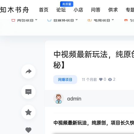
高质量
知木书舟
首页
论坛
小店
问答
供求
专
网创项目
自媒体项目
电商项目
引
中视频最新玩法，纯原
秘】
0
2
网赚项目
11 个月前
admin
中视频最新玩法
，纯原创，项目长久