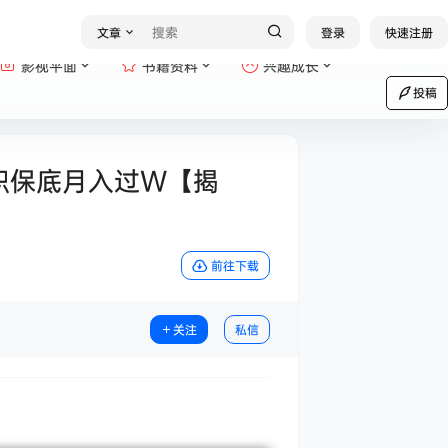
文章
登录
快速注册
影视平面
书籍资料
兴趣成长
投稿
职保底月入过W【揭
前往下载
关注
私信