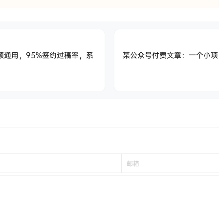
频通用，95%签约过稿率，系
某公众号付费文章：一‮小个‬项目看了‮些这‬思‮你路‬会‮然豁‬开朗，我‮了
！