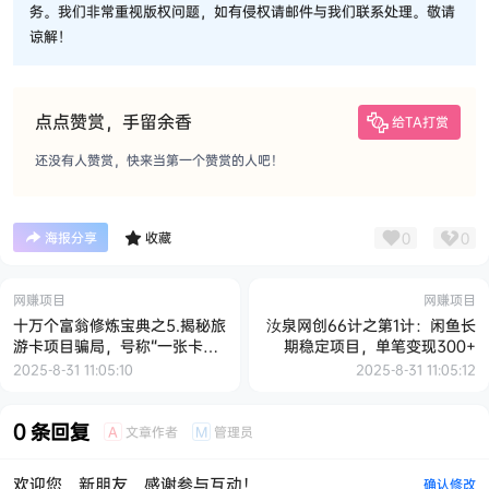
务。我们非常重视版权问题，如有侵权请邮件与我们联系处理。敬请
谅解！
点点赞赏，手留余香
给TA打赏
还没有人赞赏，快来当第一个赞赏的人吧！
0
0
海报分享
收藏
网赚项目
网赚项目
十万个富翁修炼宝典之5.揭秘旅
汝泉网创66计之第1计：闲鱼长
游卡项目骗局，号称“一张卡赚
期稳定项目，单笔变现300+
500，一天能卖两三张”
2025-8-31 11:05:10
2025-8-31 11:05:12
0 条回复
文章作者
管理员
A
M
欢迎您，新朋友，感谢参与互动！
确认修改