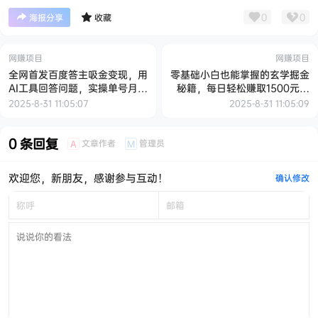
0
0
海报分享
收藏
网赚项目
网赚项目
全网首发百度答主吸金变现，用
零基础小白也能掌握的玄学掘金
AI工具回答问题，实操单号月入
秘籍，每日轻松赚取1500元！
5000，多账号操作轻松实现月
附带详细教学和引流技巧，快速
2025-8-31 11:05:07
2025-8-31 11:05:09
入5万+【揭秘】
入门【揭秘】
0 条回复
文章作者
管理员
A
M
欢迎您，新朋友，感谢参与互动！
确认修改