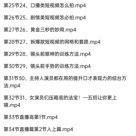
第25节24、口播类短视频怎么拍.mp4
第26节25、剧情美短视频怎必拍.mp4
第27节26、黄金三秒的妙用.mp4
第28节27、拆爆款短视频的网格和套路.mp4
第29节28、镜头前眼神的训练方法.mp4
第30节29、镜头前手势的训练方法.mp4
第31节30、主持人演员都在用的提升口才表现力的综台方
法.mp4
第32节31、女演员们压箱底的法宝！—五招让你更上
镜.mp4
第33节直播高第1节.mp4
第34节直播篇第2节人上篇.mp4