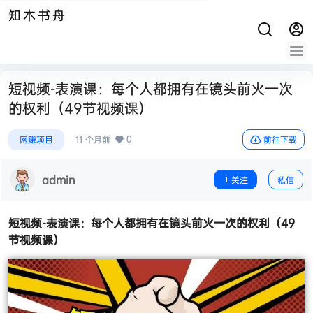
知木书舟
短视频-表演课：每个人都拥有在镜头前火一次
的权利（49节视频课）
0
网赚项目
11 个月前
前往下载
admin
关注
私信
短视频-表演课
：每个人都拥有在镜头前火一次的权利（49
节视频课）