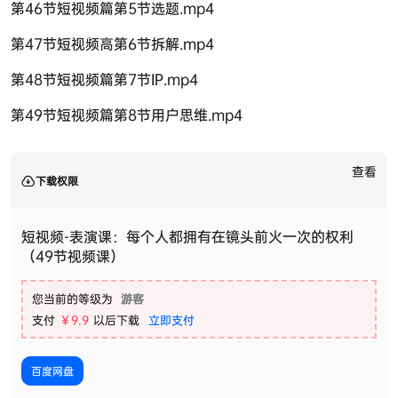
第46节短视频篇第5节选题.mp4
第47节短视频高第6节拆解.mp4
第48节短视频篇第7节IP.mp4
第49节短视频篇第8节用户思维.mp4
查看
下载权限
短视频-表演课：每个人都拥有在镜头前火一次的权利
（49节视频课）
您当前的等级为
游客
支付
￥9.9
以后下载
立即支付
百度网盘