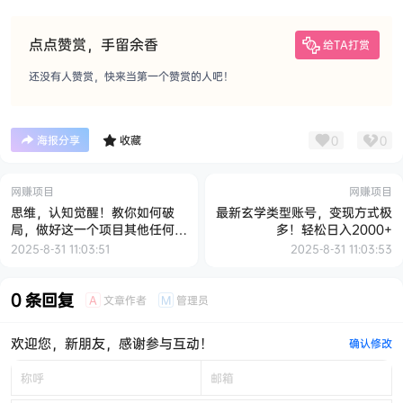
点点赞赏，手留余香
给TA打赏
还没有人赞赏，快来当第一个赞赏的人吧！
0
0
海报分享
收藏
网赚项目
网赚项目
思维，认知觉醒！教你如何破
最新玄学类型账号，变现方式极
局，做好这一个项目其他任何项
多！轻松日入2000+
目都不想做
2025-8-31 11:03:51
2025-8-31 11:03:53
0 条回复
文章作者
管理员
A
M
欢迎您，新朋友，感谢参与互动！
确认修改