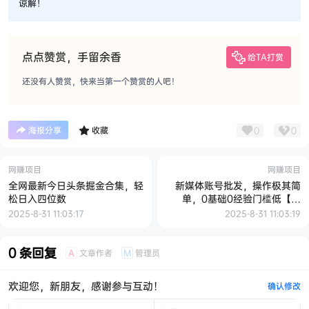
谅解！
点点赞赏，手留余香
给TA打赏
还没有人赞赏，快来当第一个赞赏的人吧！
0
0
海报分享
收藏
网赚项目
网赚项目
全网最新今日头条掘金合集，轻
新媒体账号批发，操作极其简
松日入四位数
单，0基础0经验门槛低【揭
秘】
2025-8-31 11:03:17
2025-8-31 11:03:19
0 条回复
文章作者
管理员
A
M
欢迎您，新朋友，感谢参与互动！
确认修改