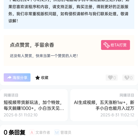
果您喜欢该程序和内容，请支持正版，购买注册，得到更好的正版服
务。我们非常重视版权问题，如有侵权请邮件与我们联系处理。敬请
谅解！
点点赞赏，手留余香
给TA打赏
还没有人赞赏，快来当第一个赞赏的人吧！
0
0
海报分享
收藏
网赚项目
网赚项目
短视频带货新玩法，加个特效，
AI生成视频，五天涨粉1w+，新
每天躺赚1000+，小白当天见收
手小白也能月入过万
益【揭秘】
2025-8-31 11:02:10
2025-8-31 11:02:12
0 条回复
文章作者
管理员
A
M