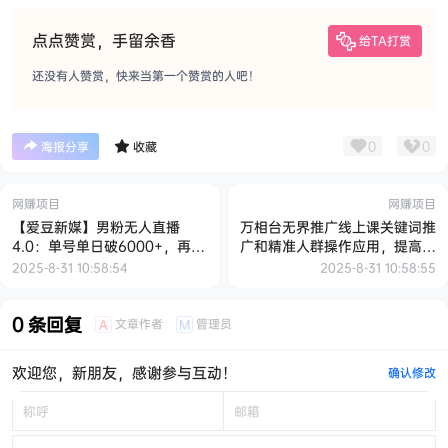
点点赞赏，手留余香
给TA打赏
还没有人赞赏，快来当第一个赞赏的人吧！
0
0
海报分享
收藏
网赚项目
网赚项目
【爱豆新媒】男粉无人直播
万相台无界推广线上课关键词推
4.0：单号单日破6000+，再破
广和精准人群操作应用，提高无
纪录，可矩阵【揭秘】
界投产实操运营【22期】
2025-8-31 10:58:54
2025-8-31 10:58:55
0 条回复
文章作者
管理员
A
M
欢迎您，新朋友，感谢参与互动！
确认修改