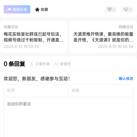
0
0
海报分享
收藏
网赚项目
网赚项目
梅花实验室社群连怼起号玩法，
天道思维开悟课，最高维的能量
视频号绕过千粉限制，开通直播
是开悟，《天道课》就是你的开
带货权限【揭秘】
悟钥匙，尽早开悟让人生越来越
2025-8-31 10:58:33
2025-8-31 10:58:34
顺
0 条回复
文章作者
管理员
A
M
欢迎您，新朋友，感谢参与互动！
确认修改