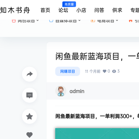
高质量
知木书舟
首页
论坛
小店
问答
供求
专
网创项目
自媒体项目
电商项目
引
闲鱼最新蓝海项目，一单
0
3
网赚项目
11 个月前
admin
闲鱼最新
蓝海项目
，一单利润300+，